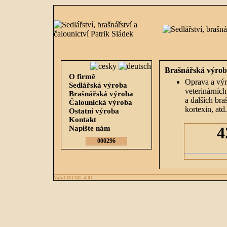
Brašnářská výrob
O firmě
Oprava a výr
Sedlářská výroba
veterinárních
Brašnářská výroba
a dalších bra
Čalounická výroba
kortexin, atd.
Ostatní výroba
Kontakt
Napište nám
000296
Valid HTML 4.01